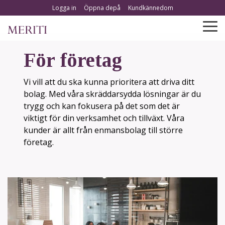
Gå
Logga in
Öppna depå
Kundkännedom
till
hemsidans
To
huvudinnehåll
Me
För företag
Vi vill att du ska kunna prioritera att driva ditt
bolag. Med våra skräddarsydda lösningar är du
trygg och kan fokusera på det som det är
viktigt för din verksamhet och tillväxt. Våra
kunder är allt från enmansbolag till större
företag.