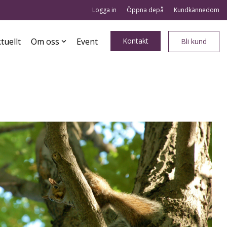
Logga in
Öppna depå
Kundkännedom
tuellt
Om oss
Event
Kontakt
Bli kund