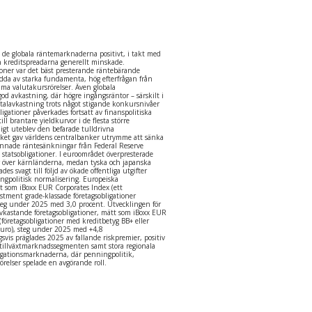
de globala räntemarknaderna positivt, i takt med
h kreditspreadarna generellt minskade.
ioner var det bäst presterande räntebärande
ödda av starka fundamenta, hög efterfrågan från
ma valutakursrörelser. Även globala
god avkastning, där högre ingångsräntor – särskilt i
totalavkastning trots något stigande konkursnivåer
ligationer påverkades fortsatt av finanspolitiska
ll brantare yieldkurvor i de flesta större
gt uteblev den befarade tulldrivna
lket gav världens centralbanker utrymme att sänka
gynnade räntesänkningar från Federal Reserve
statsobligationer. I euroområdet överpresterade
er över kärnländerna, medan tyska och japanska
des svagt till följd av ökade offentliga utgifter
ingpolitisk normalisering. Europeiska
tt som iBoxx EUR Corporates Index (ett
estment grade-klassade företagsobligationer
teg under 2025 med 3,0 procent. Utvecklingen för
kastande företagsobligationer, mätt som iBoxx EUR
(företagsobligationer med kreditbetyg BB+ eller
euro), steg under 2025 med +4,8
vis präglades 2025 av fallande riskpremier, positiv
h tillväxtmarknadssegmenten samt stora regionala
ligationsmarknaderna, där penningpolitik,
örelser spelade en avgörande roll.