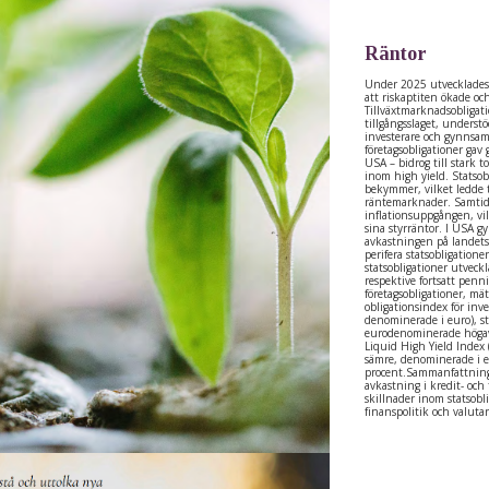
Räntor
Under 2025 utvecklades 
att riskaptiten ökade oc
Tillväxtmarknadsobligat
tillgångsslaget, underst
investerare och gynnsam
företagsobligationer gav 
USA – bidrog till stark 
inom high yield. Statsob
bekymmer, vilket ledde ti
räntemarknader. Samtidi
inflationsuppgången, vi
sina styrräntor. I USA 
avkastningen på landets 
perifera statsobligation
statsobligationer utveckla
respektive fortsatt penn
företagsobligationer, mä
obligationsindex för inv
denominerade i euro), s
eurodenominerade högav
Liquid High Yield Index 
sämre, denominerade i 
procent.Sammanfattnings
avkastning i kredit- oc
skillnader inom statsob
finanspolitik och valutar