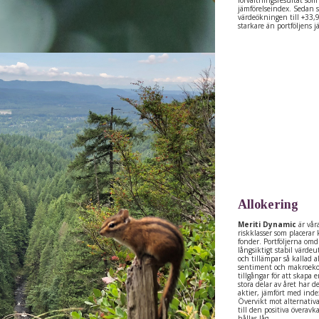
jämförelseindex. Sedan 
värdeökningen till +33,9
starkare än portföljens 
Allokering
Meriti Dynamic
är våra
riskklasser som placerar 
fonder. Portföljerna om
långsiktigt stabil värde
och tillämpar så kallad 
sentiment och makroeko
tillgångar för att skapa
stora delar av året har 
aktier, jämfört med index
Övervikt mot alternativa 
till den positiva överav
hållas låg.