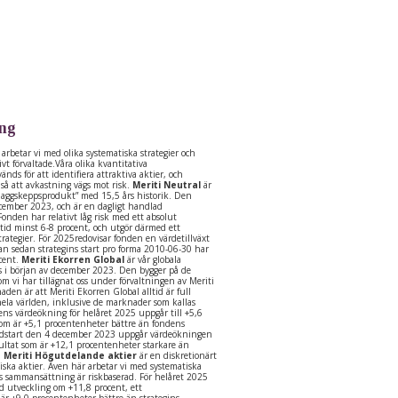
ing
arbetar vi med olika systematiska strategier och
tivt förvaltade.Våra olika kvantitativa
nds för att identifiera attraktiva aktier, och
 så att avkastning vägs mot risk.
Meriti Neutral
är
laggskeppsprodukt” med 15,5 års historik. Den
ecember 2023, och är en dagligt handlad
onden har relativt låg risk med ett absolut
tid minst 6-8 procent, och utgör därmed ett
rategier. För 2025redovisar fonden en värdetillväxt
an sedan strategins start pro forma 2010-06-30 har
cent.
Meriti Ekorren Global
är vår globala
s i början av december 2023. Den bygger på de
om vi har tillägnat oss under förvaltningen av Meriti
aden är att Meriti Ekorren Global alltid är full
 hela världen, inklusive de marknader som kallas
ns värdeökning för helåret 2025 uppgår till +5,6
som är +5,1 procentenheter bättre än fondens
ndstart den 4 december 2023 uppgår värdeökningen
esultat som är +12,1 procentenheter starkare än
.
Meriti Högutdelande aktier
är en diskretionärt
diska aktier. Även här arbetar vi med systematiska
ens sammansättning är riskbaserad. För helåret 2025
od utveckling om +11,8 procent, ett
 är +9,0 procentenheter bättre än strategins