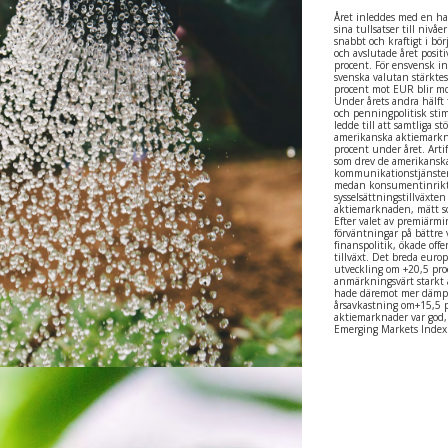
Året inleddes med en han
sina tullsatser till nivå
snabbt och kraftigt i bör
och avslutade året posit
procent. För ensvensk in
svenska valutan stärkte
procent mot EUR blir mo
Under årets andra hälft f
och penningpolitisk stim
ledde till att samtliga s
amerikanska aktiemarkn
procent under året. Artif
som drev de amerikansk
kommunikationstjänster 
medan konsumentinrikta
sysselsättningstillväxte
aktiemarknaden, mätt so
Efter valet av premiärm
förväntningar på bättre 
finanspolitik, ökade offe
tillväxt. Det breda eur
utveckling om +20,5 pr
anmärkningsvärt starkt 
hade däremot mer dämpa
årsavkastning om+15,5 p
aktiemarknader var god,
Emerging Markets Index