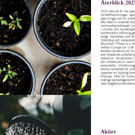
Återblick 202
2025 blev ett år när pla
ränteförväntningar, ojä
spänningar och en snabb
ofta med en oroande ton
marknadslandskapet un
i utrikes- och handelspo
konfrontativ hållning g
tidigt. Händelser som de
Zelenskyj och vicepresi
München (”There is a new
mellan Europa och USA 
försöker länderna att ta
som Rysslands anfallskr
mattas av. Situationen i
och infrastruktur, samt 
samarbetet. Urholkninge
största händelserna und
uppvisat en olycklig kom
finanser. Efter ett turb
tioåriga statsobligatione
med stagflationstenden
Aktier