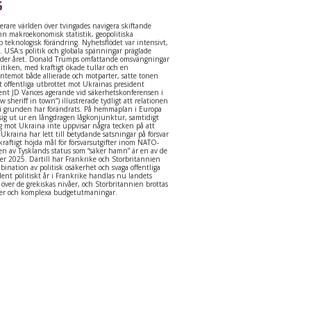
5
cerare världen över tvingades navigera skiftande
mn makroekonomisk statistik, geopolitiska
 teknologisk förändring. Nyhetsflödet var intensivt,
. USA:s politik och globala spänningar präglade
der året. Donald Trumps omfattande omsvängningar
litiken, med kraftigt ökade tullar och en
entemot både allierade och motparter, satte tonen
t offentliga utbrottet mot Ukrainas president
dent JD Vances agerande vid säkerhetskonferensen i
 sheriff in town”) illustrerade tydligt att relationen
i grunden har förändrats. På hemmaplan i Europa
 sig ut ur en långdragen lågkonjunktur, samtidigt
ig mot Ukraina inte uppvisar några tecken på att
 Ukraina har lett till betydande satsningar på försvar
kraftigt höjda mål för försvarsutgifter inom NATO-
n av Tysklands status som “säker hamn” är en av de
er 2025. Därtill har Frankrike och Storbritannien
bination av politisk osäkerhet och svaga offentliga
ulent politiskt år i Frankrike handlas nu landets
r över de grekiskas nivåer, och Storbritannien brottas
ser och komplexa budgetutmaningar.