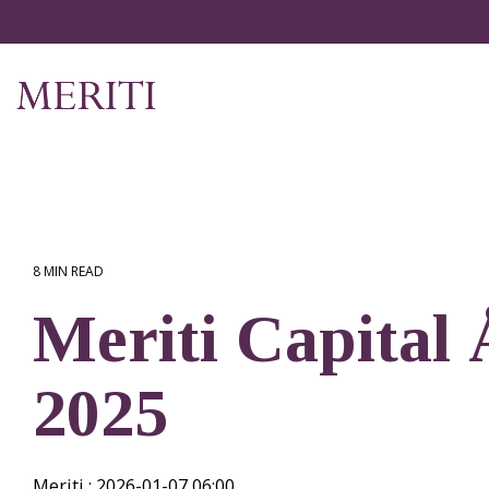
Gå
till
hemsidans
huvudinnehåll
8 MIN READ
Meriti Capital
2025
Meriti
:
2026-01-07 06:00