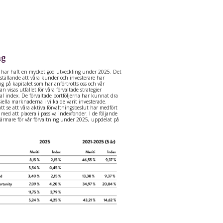
ng
er har haft en mycket god utveckling under 2025. Det
dsställande att våra kunder och investerare har
ng på kapitalet som har anförtrotts oss och vår
n visas utfallet för våra förvaltade strategier
al index. De förvaltade portföljerna har kunnat dra
siella marknaderna i vilka de varit investerade.
att se att våra aktiva förvaltningsbeslut har medfört
med att placera i passiva indexfonder. I de följande
närmare för vår förvaltning under 2025, uppdelat på