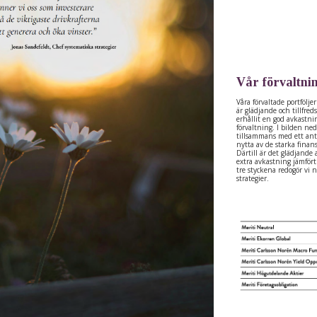
Vår förvaltni
Våra förvaltade portfölj
är glädjande och tillfre
erhållit en god avkastni
förvaltning. I bilden neda
tillsammans med ett ant
nytta av de starka finan
Därtill är det glädjande 
extra avkastning jämfört 
tre styckena redogör vi 
strategier.