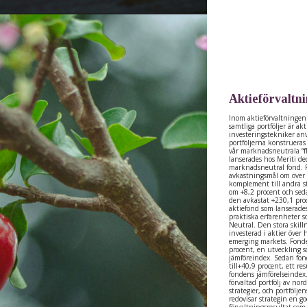
Aktieförvaltn
Inom aktieförvaltningen 
samtliga portföljer är ak
investeringstekniker anvä
portföljerna konstrueras
vår marknadsneutrala “f
lanserades hos Meriti d
marknadsneutral fond. F
avkastningsmål om över 
komplement till andra st
om +8,2 procent och sed
den avkastat +230,1 pro
aktiefond som lanserade
praktiska erfarenheter s
Neutral. Den stora skilln
investerad i aktier över
emerging markets. Fonde
procent, en utveckling 
jämföreindex. Sedan fo
till+40,9 procent, ett r
fondens jämförelseindex
förvaltad portfölj av nor
strategier, och portfölj
redovisar strategin en g
förvaltningsresultat som