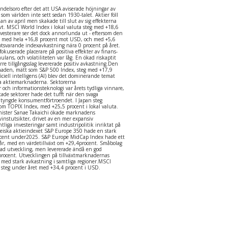
delsoro efter det att USA aviserade höjningar av
er som världen inte sett sedan 1930-talet. Aktier föll
jan av april men skakade till slut av sig effekterna
ivt. MSCI World Index i lokal valuta steg med +18,6
vesterare ser det dock annorlunda ut - eftersom den
s med hela +16,8 procent mot USD, och med +5,6
tsvarande indexavkastning nära 0 procent på året.
okuserade placerare på positiva effekter av finans-
ulans, och volatiliteten var låg. En ökad riskaptit
törre tillgångsslag levererade positiv avkastning.Den
aden, mätt som S&P 500 Index, steg med +17,9
iciell intelligens (AI) blev det dominerande temat
a aktiemarknaderna. Sektorerna
och informationsteknologi var årets tydliga vinnare,
de sektorer hade det tufft när den svaga
n tyngde konsumentförtroendet. I Japan steg
m TOPIX Index, med +25,5 procent i lokal valuta.
inister Sanae Takaichi ökade marknadens
vinstutsikter, drivet av en mer expansiv
ntliga investeringar samt industripolitik inriktat på
opeiska aktieindexet S&P Europe 350 hade en stark
ocent under2025. S&P Europe MidCap Index hade ett
år, med en värdetillväxt om +29,4procent. Småbolag
d utveckling, men levererade ändå en god
rocent. Utvecklingen på tillväxtmarknadernas
 med stark avkastning i samtliga regioner.MSCI
 steg under året med +34,4 procent i USD.