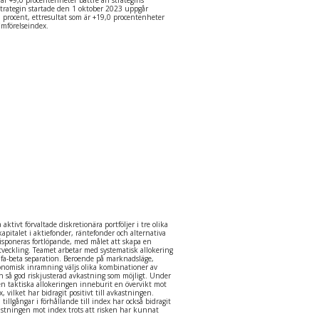
strategin startade den 1 oktober 2023 uppgår
 procent, ettresultat som är +19,0 procentenheter
jämförelseindex.
 aktivt förvaltade diskretionära portföljer i tre olika
kapitalet i aktiefonder, räntefonder och alternativa
disponeras fortlöpande, med målet att skapa en
utveckling. Teamet arbetar med systematisk allokering
alfa-beta separation. Beroende på marknadsläge,
nomisk inramning väljs olika kombinationer av
 en så god riskjusterad avkastning som möjligt. Under
den taktiska allokeringen inneburit en övervikt mot
, vilket har bidragit positivt till avkastningen.
tillgångar i förhållande till index har också bidragit
kastningen mot index trots att risken har kunnat